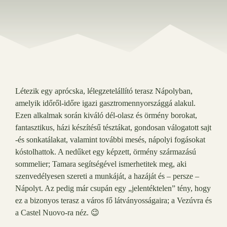
Létezik egy aprócska, lélegzetelállító terasz Nápolyban,
amelyik időről-időre igazi gasztromennyországgá alakul.
Ezen alkalmak során kiváló dél-olasz és örmény borokat,
fantasztikus, házi készítésű tésztákat, gondosan válogatott sajt
-és sonkatálakat, valamint további mesés, nápolyi fogásokat
kóstolhattok. A nedűket egy képzett, örmény származású
sommelier; Tamara segítségével ismerhetitek meg, aki
szenvedélyesen szereti a munkáját, a hazáját és – persze –
Nápolyt. Az pedig már csupán egy „jelentéktelen” tény, hogy
ez a bizonyos terasz a város fő látványosságaira; a Vezúvra és
a Castel Nuovo-ra néz. 😉