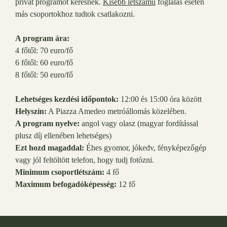
privát programot keresnek.
Kisebb létszámú
foglalás esetén
más csoportokhoz tudtok csatlakozni.
A program ára:
4 főtől: 70 euro/fő
6 főtől: 60 euro/fő
8 főtől: 50 euro/fő
Lehetséges kezdési időpontok:
12:00 és 15:00 óra között
Helyszín:
A Piazza Amedeo metróállomás közelében.
A program nyelve:
angol vagy olasz (magyar fordítással
plusz díj ellenében lehetséges)
Ezt hozd magaddal:
Éhes gyomor, jókedv, fényképezőgép
vagy jól feltöltött telefon, hogy tudj fotózni.
Minimum csoportlétszám:
4 fő
Maximum befogadóképesség:
12 fő