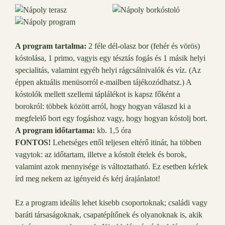
A program tartalma:
2 féle dél-olasz bor (fehér és vörös)
kóstolása, 1 primo, vagyis egy tésztás fogás és 1 másik helyi
specialitás, valamint egyéb helyi rágcsálnivalók és víz. (Az
éppen aktuális menüsorról e-mailben tájékozódhatsz.) A
kóstolók mellett szellemi táplálékot is kapsz főként a
borokról: többek között arról, hogy hogyan válaszd ki a
megfelelő bort egy fogáshoz vagy, hogy hogyan kóstolj bort.
A program időtartama:
kb. 1,5 óra
FONTOS!
Lehetséges ettől teljesen eltérő itinár, ha többen
vagytok: az időtartam, illetve a kóstolt ételek és borok,
valamint azok mennyisége is változtatható. Ez esetben kérlek
írd meg nekem az igényeid és kérj árajánlatot!
Ez a program ideális lehet kisebb csoportoknak; családi vagy
baráti társaságoknak, csapatépítőnek és olyanoknak is, akik