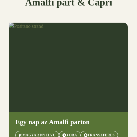
Amalfi part & Capri
Egy
nap az Amalfi parton
MAGYAR NYELVŰ
3 ÓRA
TRANSZFERES