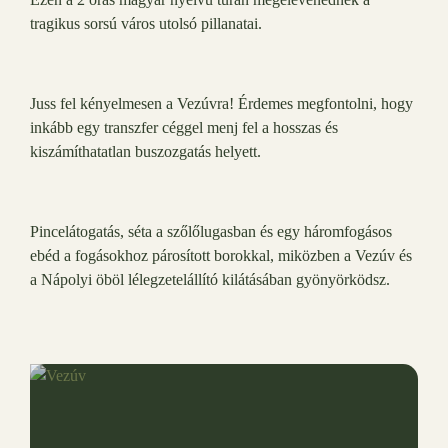
tragikus sorsú város utolsó pillanatai.
Juss fel kényelmesen a Vezúvra! Érdemes megfontolni, hogy
inkább egy transzfer céggel menj fel a hosszas és
kiszámíthatatlan buszozgatás helyett.
Pincelátogatás, séta a szőlőlugasban és egy háromfogásos
ebéd a fogásokhoz párosított borokkal, miközben a Vezúv és
a Nápolyi öböl lélegzetelállító kilátásában gyönyörködsz.