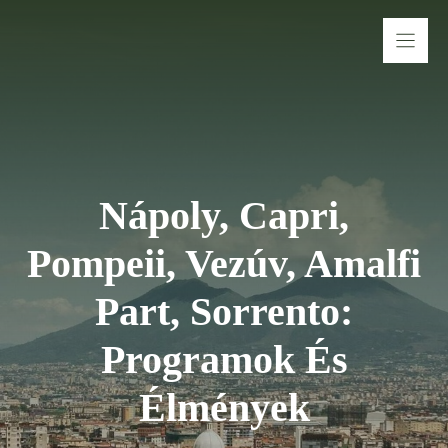
Kilépés
a
tartalomba
Nápoly, Capri,
Pompeii, Vezúv, Amalfi
Part, Sorrento:
Programok És
Élmények