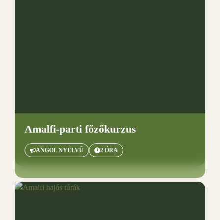
Amalfi-parti főzőkurzus
ANGOL NYELVŰ
2 ÓRA