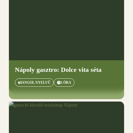
Nápoly
gasztro: Dolce vita séta
ANGOL NYELVŰ
2 ÓRA