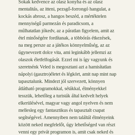
Sokak kedvence az olasz konyha és az olasz
mentalitás, az itteni, pezsgő-forrongó hangulat, a
kockás abrosz, a hangos beszéd, a mértéktelen
mennyiségű parmezán és paradicsom, a
múlhatatlan jókedv, az a páratlan figyelem, amit az
étel minőségére fordítanak, a többórás étkezések,
na meg persze az a játékos könnyelműség, az az
úgynevezett dolce vita, ami leginkább jellemzi az
olaszok életfelfogását. Ezzel mi is így vagyunk és
szeretnénk Veled is megosztani azt a hamisítatlan
nápolyi (gasztro)életet és légkört, amit nap mint nap
tapasztalunk. Mindezt jól szervezett, könnyen
átlátható programokkal, sétákkal, élményekkel
tesszük, lehetőleg a turisták által kedvelt helyek
elkerülésével, magyar vagy angol nyelven és nem
mellesleg egy fantasztikus és tapasztalt csapat
segítségével. Amennyiben nem találtál élményeink
között neked megfelelőt, úgy lehetőséged van részt
venni egy privát programon is, amit csak neked és