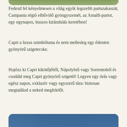
Fedezd fel kényelmesen a világ egyik legszebb partszakaszát,
Campania régió elbűvölő gyöngyszemét, az Amalfi-partot,
egy egynapos, buszos kirándulás keretében!
Capri a luxus szimbóluma és nem mellesleg egy édenien
gyönyörű szigetecske.
Hajózz ki Capri kikötőjéből, Nápolyból vagy Sorrentoból és
csodáld meg Capri gyönyörű szigetét! Legyen egy órás vagy
egész napos, exkluzív vagy egyszerű túra: biztosan
megtalálod a neked megfelelőt.