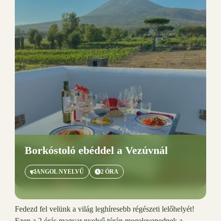
Borkóstoló ebéddel a Vezúvnál
ANGOL NYELVŰ
2 ÓRA
Fedezd fel velünk a világ leghíresebb régészeti lelőhelyét!
Ezen a 2 órás magyar nyelvű túrán megelevenednek a