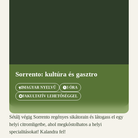
Sorrento: kultúra és gasztro
MAGYAR NYELVŰ
3 ÓRA
FAKULTATÍV LEHETŐSÉGGEL
Sétálj végig Sorrento regényes sikátorain és látogass el egy
helyi citromligetbe, ahol megkóstolhatos a helyi
specialitásokat! Kalandra fel!