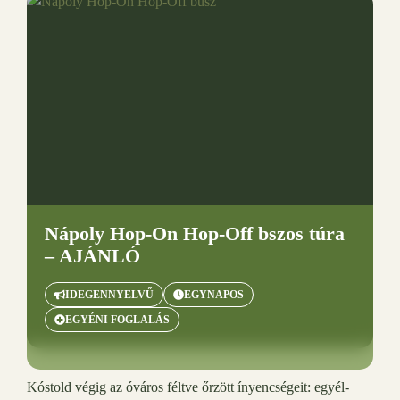
Nápoly Hop-On Hop-Off bszos túra
– AJÁNLÓ
IDEGENNYELVŰ
EGYNAPOS
EGYÉNI FOGLALÁS
Kóstold végig az óváros féltve őrzött ínyencségeit: egyél-