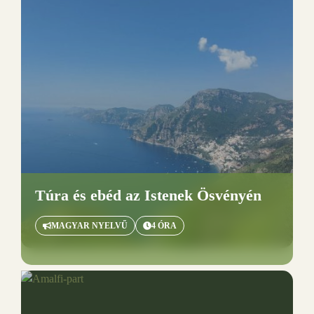
Túra és ebéd az Istenek Ösvényén
MAGYAR NYELVŰ
4 ÓRA