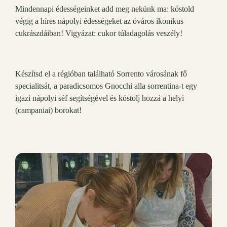
Mindennapi édességeinket add meg nekünk ma: kóstold
végig a híres nápolyi édességeket az óváros ikonikus
cukrászdáiban! Vigyázat: cukor túladagolás veszély!
Készítsd el a régióban található Sorrento városának fő
specialitsát, a paradicsomos Gnocchi alla sorrentina-t egy
igazi nápolyi séf segítségével és kóstolj hozzá a helyi
(campaniai) borokat!