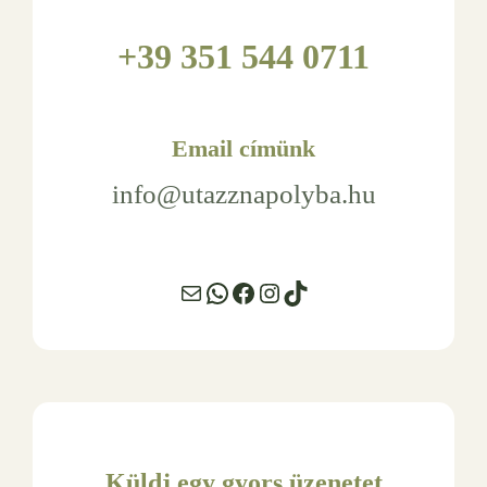
+39 351 544 0711
Email címünk
info@utazznapolyba.hu
Mail
WhatsApp
Facebook
Instagram
TikTok
Küldj egy gyors üzenetet