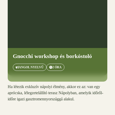
Gnocchi workshop és borkóstoló
ANGOL NYELVŰ
2 ÓRA
Ha létezik exkluzív nápolyi élmény, akkor ez az: van egy
aprócska, lélegzetelállító terasz Nápolyban, amelyik időről-
időre igazi gasztromennyországgá alakul.