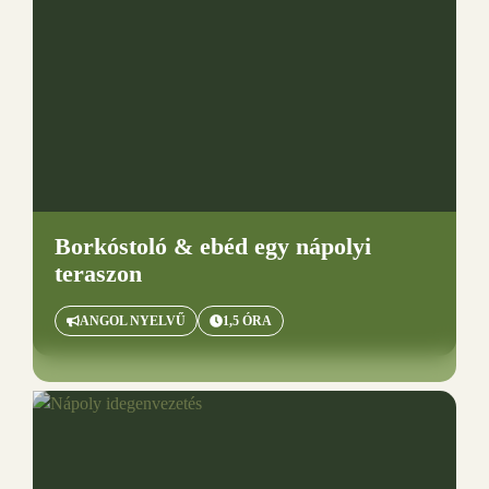
Borkóstoló & ebéd egy nápolyi
teraszon
ANGOL NYELVŰ
1,5 ÓRA