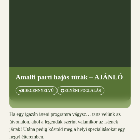
Amalfi parti hajós túrák – AJÁNLÓ
IDEGENNYELVŰ
EGYÉNI FOGLALÁS
Ha egy igazán isteni programra vágysz… tarts velünk az
útvonalon, ahol a legendák szerint valamikor az istenek
jártak! Utána pedig kóstold meg a helyi specialitásokat egy
hegyi étteremben.