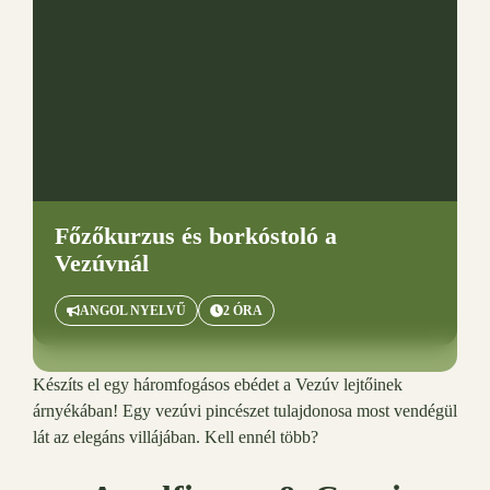
Főzőkurzus és borkóstoló a
Vezúvnál
ANGOL NYELVŰ
2 ÓRA
Készíts el egy háromfogásos ebédet a Vezúv lejtőinek
árnyékában! Egy vezúvi pincészet tulajdonosa most vendégül
lát az elegáns villájában. Kell ennél több?