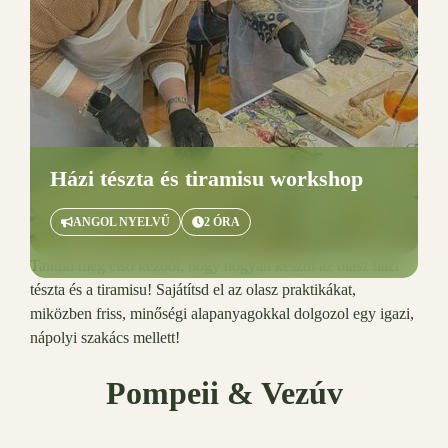
Házi
tészta és tiramisu workshop
ANGOL NYELVŰ
2 ÓRA
Tanuld meg első kézből, hogy hogyan készül az olasz házi
tészta és a tiramisu! Sajátítsd el az olasz praktikákat,
miközben friss, minőségi alapanyagokkal dolgozol egy igazi,
nápolyi szakács mellett!
Pompeii & Vezúv