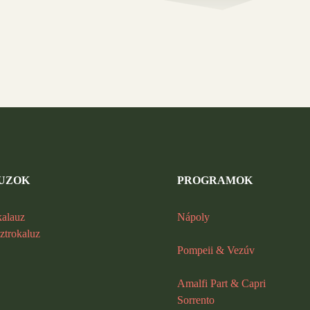
UZOK
PROGRAMOK
kalauz
Nápoly
ztrokaluz
Pompeii
&
Vezúv
Amalfi Part & Capri
Sorrento