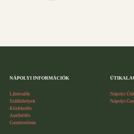
NÁPOLYI INFORMÁCIÓK
ÚTIKALA
Látnivalók
Nápolyi Úti
Szálláshelyek
Nápolyi Gas
Közlekedés
Autóbérlés
Gasztronómia