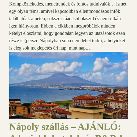
Kompközlekedés, menetrendek és fontos tudnivalók… ismét
egy olyan téma, amivel kapcsoltban ellentmondásos infók
találhatóak a neten, sokszor ráadásul olaszul és nem ritkán
igen hiányosan. Ebben a cikkben megpróbálok minden
kételyt eloszlatni, hogy gondtalan legyen az utazásotok ezen
része is (persze Nápolyban soha nem lehet tudni, a helyieket
is elég sok meglepetés éri nap, mint nap,…
Nápoly szállás – AJÁNLÓ: