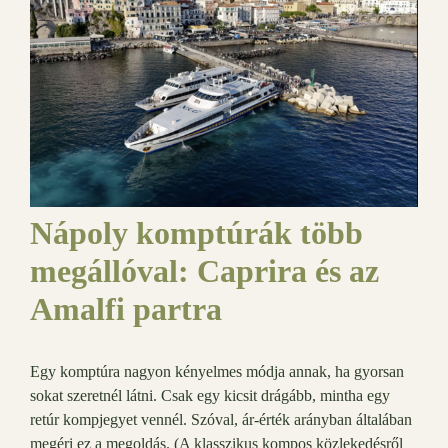
Nápoly komptúrák több
megállóval: Caprira és az
Amalfi partra
Egy komptúra nagyon kényelmes módja annak, ha gyorsan
sokat szeretnél látni. Csak egy kicsit drágább, mintha egy
retúr kompjegyet vennél. Szóval, ár-érték arányban általában
megéri ez a megoldás. (A klasszikus kompos közlekedésről