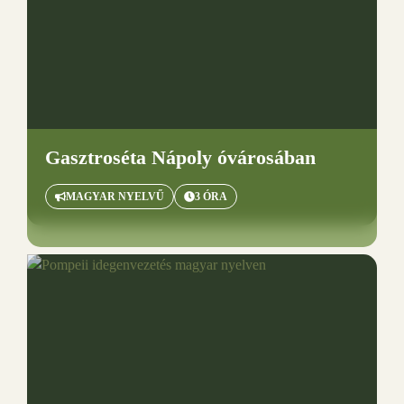
Gasztroséta Nápoly óvárosában
MAGYAR NYELVŰ
3 ÓRA