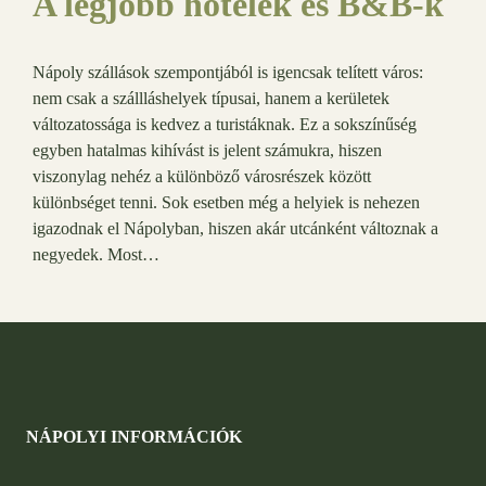
A legjobb hotelek és B&B-k
Nápoly szállások szempontjából is igencsak telített város:
nem csak a szállláshelyek típusai, hanem a kerületek
változatossága is kedvez a turistáknak. Ez a sokszínűség
egyben hatalmas kihívást is jelent számukra, hiszen
viszonylag nehéz a különböző városrészek között
különbséget tenni. Sok esetben még a helyiek is nehezen
igazodnak el Nápolyban, hiszen akár utcánként változnak a
negyedek. Most…
NÁPOLYI INFORMÁCIÓK