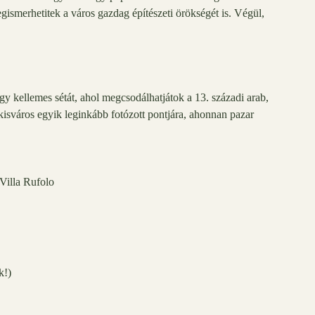
gismerhetitek a város gazdag építészeti örökségét is. Végül,
egy kellemes sétát, ahol megcsodálhatjátok a 13. századi arab,
a kisváros egyik leginkább fotózott pontjára, ahonnan pazar
k!)