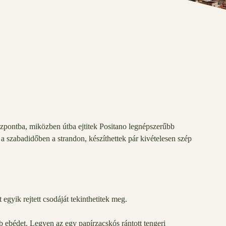
özpontba, miközben útba ejtitek Positano legnépszerűbb
d a szabadidőben a strandon, készíthettek pár kivételesen szép
egyik rejtett csodáját tekinthetitek meg.
 ebédet. Legyen az egy papírzacskós rántott tengeri