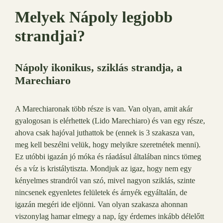
Melyek Nápoly legjobb
strandjai?
Nápoly ikonikus, sziklás strandja, a
Marechiaro
A Marechiaronak több része is van. Van olyan, amit akár
gyalogosan is elérhettek (Lido Marechiaro) és van egy része,
ahova csak hajóval juthattok be (ennek is 3 szakasza van,
meg kell beszélni velük, hogy melyikre szeretnétek menni).
Ez utóbbi igazán jó móka és ráadásul általában nincs tömeg
és a víz is kristálytiszta. Mondjuk az igaz, hogy nem egy
kényelmes strandról van szó, mivel nagyon sziklás, szinte
nincsenek egyenletes felületek és árnyék egyáltalán, de
igazán megéri ide eljönni. Van olyan szakasza ahonnan
viszonylag hamar elmegy a nap, így érdemes inkább délelőtt