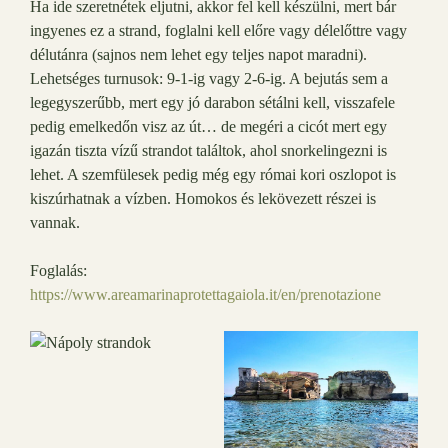
Ha ide szeretnétek eljutni, akkor fel kell készülni, mert bár
ingyenes ez a strand, foglalni kell előre vagy délelőttre vagy
délutánra (sajnos nem lehet egy teljes napot maradni).
Lehetséges turnusok: 9-1-ig vagy 2-6-ig. A bejutás sem a
legegyszerűbb, mert egy jó darabon sétálni kell, visszafele
pedig emelkedőn visz az út… de megéri a cicót mert egy
igazán tiszta vízű strandot találtok, ahol snorkelingezni is
lehet. A szemfülesek pedig még egy római kori oszlopot is
kiszúrhatnak a vízben. Homokos és lekövezett részei is
vannak.
Foglalás:
https://www.areamarinaprotettagaiola.it/en/prenotazione