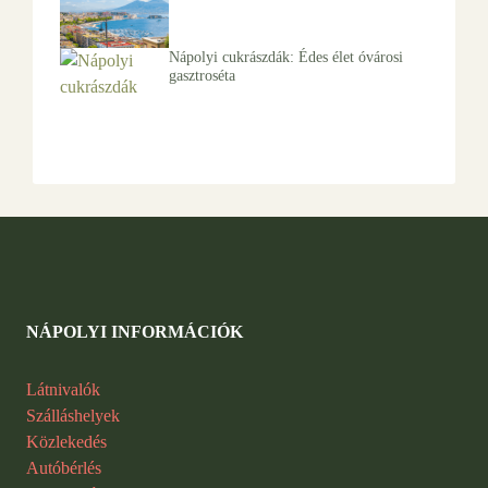
Nápolyi cukrászdák: Édes élet óvárosi
gasztroséta
NÁPOLYI INFORMÁCIÓK
Látnivalók
Szálláshelyek
Közlekedés
Autóbérlés