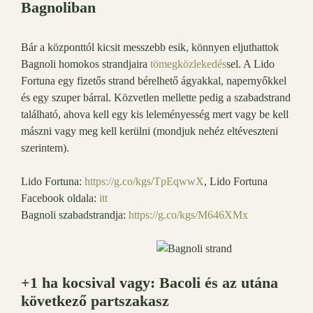
Bagnoliban
Bár a központtól kicsit messzebb esik, könnyen eljuthattok
Bagnoli homokos strandjaira
tömegközlekedés
sel. A Lido
Fortuna egy fizetős strand bérelhető ágyakkal, napernyőkkel
és egy szuper bárral. Közvetlen mellette pedig a szabadstrand
található, ahova kell egy kis leleményesség mert vagy be kell
mászni vagy meg kell kerülni (mondjuk nehéz eltéveszteni
szerintem).
Lido Fortuna:
h
ttps://g.co/kgs/TpEqwwX
, Lido Fortuna
Facebook oldala:
itt
Bagnoli szabadstrandja:
https://g.co/kgs/M646XMx
+1 ha kocsival vagy: Bacoli és az utána
következő partszakasz