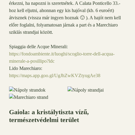
érkezni, ha napozni is szeretnétek. A Calata Ponticello 33.-
hoz kell eljutni, ahonnan egy kis hajóval (kb. 6 euroért)
átvisznek (vissza már ingyen hoznak 🙂 ). A hajót nem kell
előre foglalni, folyamatosan járnak a part és a Marechiaro
sziklás strandjai között.
Spiaggia delle Acque Minerali:
https://fondoambiente.it/luoghi/scoglio-torre-dell-acqua-
minerale-a-posillipo?ldc
Lido Marechiaro:
https://maps.app.goo.gl/UgJhZwKVZtyugAe38
Gaiola: a kristálytiszta vízű,
természetvédelmi terület