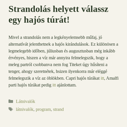
Strandolás helyett válassz
egy hajós túrát!
Mivel a strandolás nem a legkényelemsebb műfaj, jó
alternatívát jelenthetnek a hajós kirándulások. Ez különösen a
legmelegebb időben, júliusban és augusztusban még inkább
érvényes, hiszen a víz már annyira felmelegszik, hogy a
meleg partról csobbanva nem fog Titeket úgy hűsíteni a
tenger, ahogy szeretnétek, hsizen ilyenkorra már eléggé
felmelegszik a víz az öblökben. Capri hajós túrákat
itt
, Amalfi
parti hajós túrákat pedig
itt
ajánlottam.
Kategória
Látnivalók
Címkék
látnivalók
,
program
,
strand