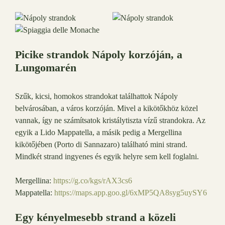
Picike strandok Nápoly korzóján, a
Lungomarén
Szűk, kicsi, homokos strandokat találhattok Nápoly
belvárosában, a város korzóján. Mivel a kikötőkhöz közel
vannak, így ne számítsatok kristálytiszta vízű strandokra. Az
egyik a Lido Mappatella, a másik pedig a Mergellina
kikötőjében (Porto di Sannazaro) található mini strand.
Mindkét strand ingyenes és egyik helyre sem kell foglalni.
Mergellina:
https://g.co/kgs/rAX3cs6
Mappatella:
https://maps.app.goo.gl/6xMP5QA8syg5uySY6
Egy kényelmesebb strand a közeli