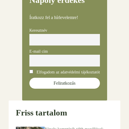
Nápoly érdekes
Íratkozz fel a hírlevelemre!
Keresztnév
E-mail cím
Elfogadom az adatvédelmi tájékoztatót
Friss tartalom
Nápoly komptúrák több megállóval: