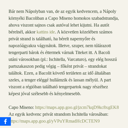
Bár nem Nápolyban van, de az egyik kedvencem, a Nápoly
környéki Bacoliban a Capo Miseno homokos szabadstrandja,
ahova viszont sajnos csak autóval lehet kijutni. Ha autót
bérelnél, akkor
kattins ide
. A közvetlen közelében számos
privát strand is található, ha bérelt napernyőre és
napozóágyakra vágynátok. Illetve, szuper, nem túlárazott
tengerparti bárok és éttermek várnak Titeket itt. A Bacoli
utáni városokban (pl.: Ischitella, Varcaturo), egy elég hosszú
partszakaszon pedig végig – főként privát – strandokat
találtok. Ezen, a Bacolit követő területen az idő általában
szeles, a tenger eléggé hullámzik és lassan mélyül. A part
viszont a régióban található tengerpartok nagy részéhez
képest jóval szélesebb és kényelmesebb.
Capo Miseno:
https://maps.app.goo.gl/jzcm7kqD9kc8xgEK8
Az egyik kedvenc privát strandom Ischitella városában:
https://maps.app.goo.gl/yVPuYRmadHcDCTEN9