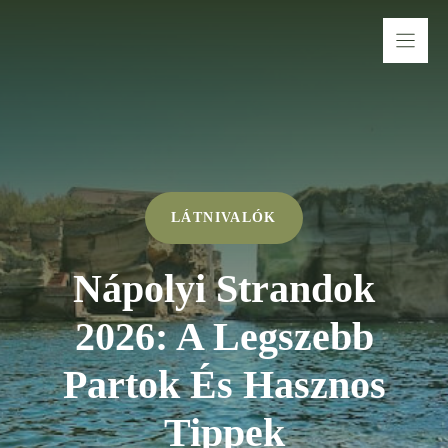
Kilépés
a
tartalomba
LÁTNIVALÓK
Nápolyi Strandok
2026: A Legszebb
Partok És Hasznos
Tippek