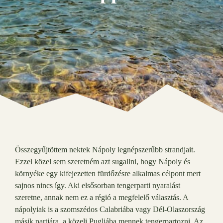
Összegyűjtöttem nektek Nápoly legnépszerűbb strandjait.
Ezzel közel sem szeretném azt sugallni, hogy Nápoly és
környéke egy kifejezetten fürdőzésre alkalmas célpont mert
sajnos nincs így. Aki elsősorban tengerparti nyaralást
szeretne, annak nem ez a régió a megfelelő választás. A
nápolyiak is a szomszédos Calabriába vagy Dél-Olaszország
másik partjára, a közeli Pugliába mennek tengerpartozni. Az