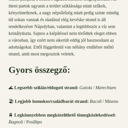
itteni partok ugyanis a terület sziklássága miatt szűkek,
kényelmetlenek, a nagy népsűrűség miatt pedig szinte mindig
túl sokan vannak és ráadásul elég kevéske strand is áll
rendelkezésre Nápolyban, valamint a legtöbbször a víz sem
kristálytiszta. Sajnos a kiépítéssel nem törődtek eleget ebben
a városban, így ezért nem sikerült eddig jól hasznosítani az
adottságokat. Ettől függetlenül van néhány említésre méltó
strand, amit most megosztok veletek.
Gyors összegző:
🌊
Legszebb sziklás/eldugott strand:
Gaiola / Marechiaro
🏖️
Legjobb homokos/családbarát strand:
Bacoli
/ Miseno
🚆
Legkönnyebben megközelíthető tömegközlekedéssel:
Bagnoli
/ Posillipo